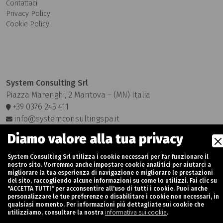
Contattaci
Privacy Policy
Cookie Policy
System Consulting Srl
Piazza Marenghi, 2 Mantova – (MN) Italia
+39 0376 245 411
info@systemconsultingspa.it
Diamo valore alla tua privacy
System Consulting Srl utilizza i cookie necessari per far funzionare il
nostro sito. Vorremmo anche impostare cookie analitici per aiutarci a
migliorare la tua esperienza di navigazione e migliorare le prestazioni
Partita Iva: 02377230202 - Rea MN-247719 - Capitale Sociale:
del sito, raccogliendo alcune informazioni su come lo utilizzi. Fai clic su
€ 50.000 i.v
"ACCETTA TUTTI" per acconsentire all'uso di tutti i cookie. Puoi anche
personalizzare le tue preferenze o disabilitare i cookie non necessari, in
Credits:
Nur Digital Marketing
qualsiasi momento. Per informazioni più dettagliate sui cookie che
utilizziamo, consultare la nostra
informativa sui cookie
.