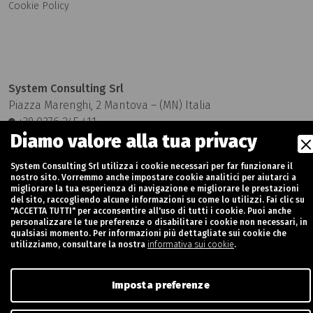
Cookie Policy
System Consulting Srl
Piazza Marenghi, 2 Mantova – (MN) Italia
+39 0376 245 411
Diamo valore alla tua privacy
info@systemconsultingspa.it
System Consulting Srl utilizza i cookie necessari per far funzionare il
nostro sito. Vorremmo anche impostare cookie analitici per aiutarci a
migliorare la tua esperienza di navigazione e migliorare le prestazioni
del sito, raccogliendo alcune informazioni su come lo utilizzi. Fai clic su
"ACCETTA TUTTI" per acconsentire all'uso di tutti i cookie. Puoi anche
Partita Iva: 02377230202 - Rea MN-247719 - Capitale Sociale:
personalizzare le tue preferenze o disabilitare i cookie non necessari, in
qualsiasi momento. Per informazioni più dettagliate sui cookie che
€ 50.000 i.v
utilizziamo, consultare la nostra
informativa sui cookie
.
Credits:
Nur Digital Marketing
Imposta preferenze