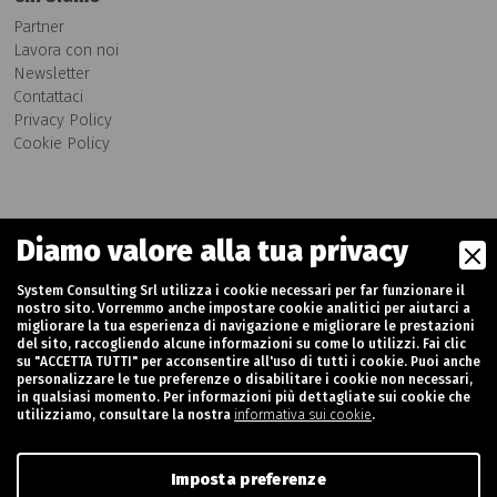
Partner
Lavora con noi
Newsletter
Contattaci
Privacy Policy
Cookie Policy
Diamo valore alla tua privacy
System Consulting Srl
System Consulting Srl utilizza i cookie necessari per far funzionare il
Piazza Marenghi, 2 Mantova – (MN) Italia
nostro sito. Vorremmo anche impostare cookie analitici per aiutarci a
+39 0376 245 411
migliorare la tua esperienza di navigazione e migliorare le prestazioni
del sito, raccogliendo alcune informazioni su come lo utilizzi. Fai clic
info@systemconsultingspa.it
su "ACCETTA TUTTI" per acconsentire all'uso di tutti i cookie. Puoi anche
personalizzare le tue preferenze o disabilitare i cookie non necessari,
in qualsiasi momento. Per informazioni più dettagliate sui cookie che
utilizziamo, consultare la nostra
informativa sui cookie
.
Imposta preferenze
Partita Iva: 02377230202 - Rea MN-247719 - Capitale Sociale: